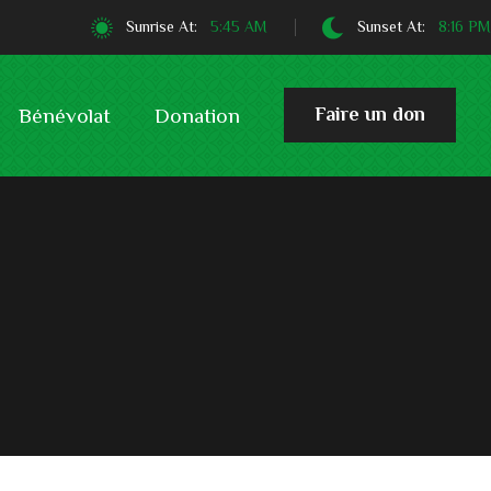
Sunrise At:
5:45 AM
Sunset At:
8:16 PM
Faire un don
Bénévolat
Donation